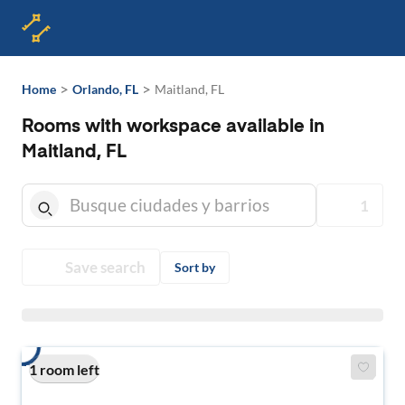
>
>
Home
Orlando, FL
Maitland, FL
Rooms with workspace available in
Maitland, FL
1
Save search
Sort by
1 room left