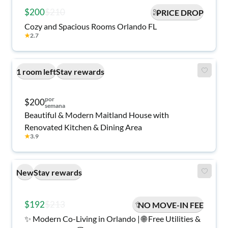
$200
$210
PRICE DROP
Cozy and Spacious Rooms Orlando FL
★
2.7
1 room left
Stay rewards
por
$200
semana
Beautiful & Modern Maitland House with
Renovated Kitchen & Dining Area
★
3.9
New
Stay rewards
$192
$213
NO MOVE-IN FEE
✨ Modern Co-Living in Orlando | 🌐 Free Utilities &