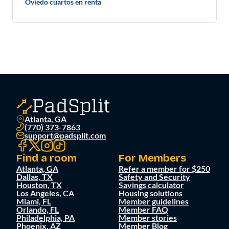
Oviedo cuartos en renta
Atlanta, GA
(770) 373-7863
support@padsplit.com
Find a room
For Members
Atlanta, GA
Refer a member for $250
Dallas, TX
Safety and Security
Houston, TX
Savings calculator
Los Angeles, CA
Housing solutions
Miami, FL
Member guidelines
Orlando, FL
Member FAQ
Philadelphia, PA
Member stories
Phoenix, AZ
Member Blog