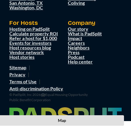
San Antonio, TX
Coliving
Washington, DC
For Hosts
Company
Hosting on PadSplit
Our story
Calculate property ROI
What is PadSplit
Refer a host for $1,000
Impact
Events for investors
Careers
Host resources blog
Neighbors
Vendor network
Press
Host stories
Podcast
Help center
Sitemap
Privacy
Terms of Use
Anti-discrimination Policy
© PadSplit, Inc 2026
Equal Housing Opportunity
Public Benefit Corporation
Map