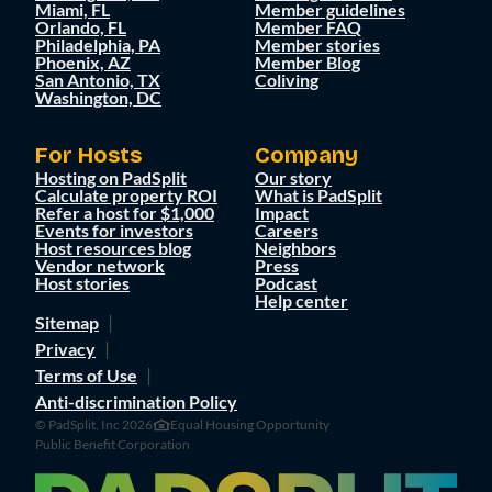
Miami, FL
Member guidelines
Orlando, FL
Member FAQ
Philadelphia, PA
Member stories
Phoenix, AZ
Member Blog
San Antonio, TX
Coliving
Washington, DC
For Hosts
Company
Hosting on PadSplit
Our story
Calculate property ROI
What is PadSplit
Refer a host for $1,000
Impact
Events for investors
Careers
Host resources blog
Neighbors
Vendor network
Press
Host stories
Podcast
Help center
Sitemap
Privacy
Terms of Use
Anti-discrimination Policy
© PadSplit, Inc 2026
Equal Housing Opportunity
Public Benefit Corporation