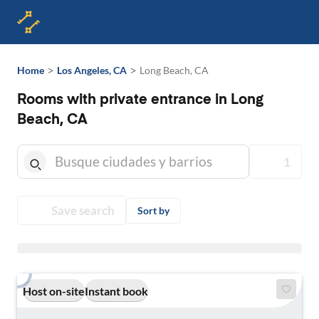
>
>
Home
Los Angeles, CA
Long Beach, CA
Rooms with private entrance in Long
Beach, CA
1
Save search
Sort by
Host on-site
Instant book