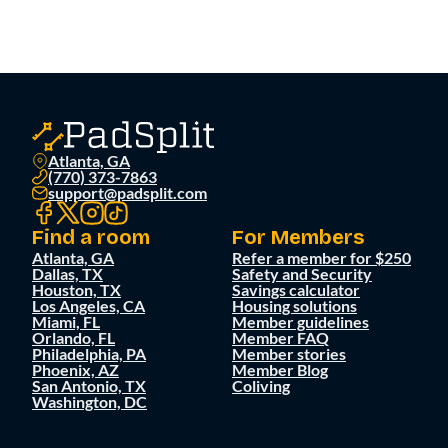
Atlanta, GA
(770) 373-7863
support@padsplit.com
Find a room
For Members
Atlanta, GA
Refer a member for $250
Dallas, TX
Safety and Security
Houston, TX
Savings calculator
Los Angeles, CA
Housing solutions
Miami, FL
Member guidelines
Orlando, FL
Member FAQ
Philadelphia, PA
Member stories
Phoenix, AZ
Member Blog
San Antonio, TX
Coliving
Washington, DC