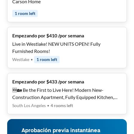
Carson Home
1
room
left
Empezando por $410 /por semana
Live in Westlake! NEW UNITS OPEN! Fully
Furnished Rooms!
Westlake
•
1
room
left
Empezando por $433 /por semana
🆕🏡 Be the First to Live Here! Modern New-
Construction Apartment, Fully Equipped Kitchen,
Near Public Transit 🚇✨
South Los Angeles
•
4
rooms
left
Aprobación previa instantánea