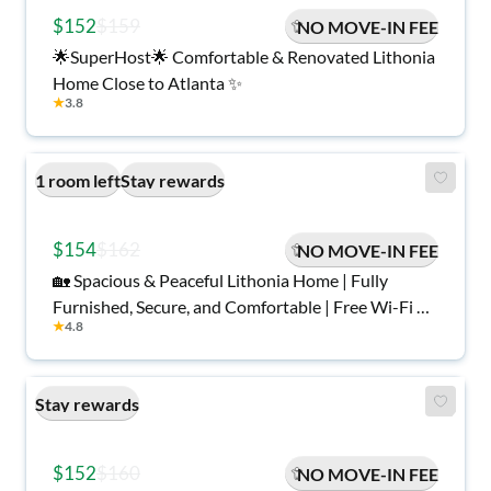
$152
$159
NO MOVE-IN FEE
🌟SuperHost🌟 Comfortable & Renovated Lithonia
Home Close to Atlanta ✨
★
3.8
1 room left
Stay rewards
$154
$162
NO MOVE-IN FEE
🏡 Spacious & Peaceful Lithonia Home | Fully
Furnished, Secure, and Comfortable | Free Wi-Fi 💲,
★
4.8
Monthly Cleanings 🧹, and Easy Access to Bus
Stops 🚍
Stay rewards
$152
$160
NO MOVE-IN FEE