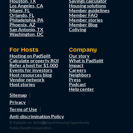
Houston, TX
Savings calculator
Los Angeles, CA
Housing solutions
Miami, FL
Member guidelines
Orlando, FL
Member FAQ
Philadelphia, PA
Member stories
Phoenix, AZ
Member Blog
San Antonio, TX
Coliving
Washington, DC
For Hosts
Company
Hosting on PadSplit
Our story
Calculate property ROI
What is PadSplit
Refer a host for $1,000
Impact
Events for investors
Careers
Host resources blog
Neighbors
Vendor network
Press
Host stories
Podcast
Help center
Sitemap
Privacy
Terms of Use
Anti-discrimination Policy
© PadSplit, Inc 2026
Equal Housing Opportunity
Public Benefit Corporation