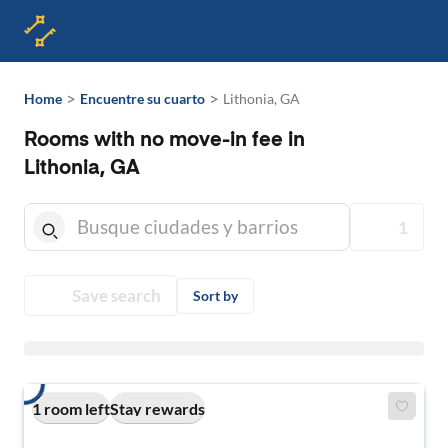
>
>
Home
Encuentre su cuarto
Lithonia, GA
Rooms with no move-in fee in
Lithonia, GA
1
Save search
Sort by
1 room left
Stay rewards