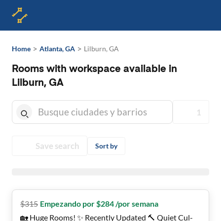
>
>
Home
Atlanta, GA
Lilburn, GA
Rooms with workspace available in
Lilburn, GA
1
Save search
Sort by
$
315
Empezando por $284 /por semana
🏡 Huge Rooms! ✨ Recently Updated 🔨 Quiet Cul-