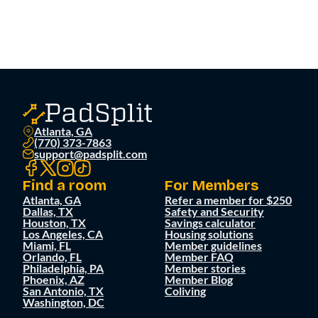
Atlanta, GA
(770) 373-7863
support@padsplit.com
Find a room
For Members
Atlanta, GA
Refer a member for $250
Dallas, TX
Safety and Security
Houston, TX
Savings calculator
Los Angeles, CA
Housing solutions
Miami, FL
Member guidelines
Orlando, FL
Member FAQ
Philadelphia, PA
Member stories
Phoenix, AZ
Member Blog
San Antonio, TX
Coliving
Washington, DC