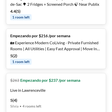
de-Sac 🌳 2 Fridges + Screened Porch 🍃 Near Publix
4.4
(
5
)
1
room
left
Empezando por $216 /por semana
🏡 Experience Modern CoLiving - Private Furnished
Rooms | All Utilities | Easy Fast Approval | Move In
Today🏡 Duluth Home
5
(
2
)
1
room
left
$
263
Empezando por $237 /por semana
Live in Lawrenceville
5
(
4
)
Silvia
•
4
rooms
left