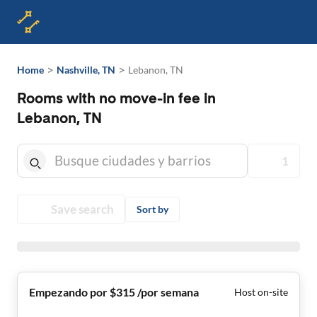
>
>
Home
Nashville, TN
Lebanon, TN
Rooms with no move-in fee in
Lebanon, TN
1
Save search
Sort by
Empezando por $315 /por semana
Host on-site