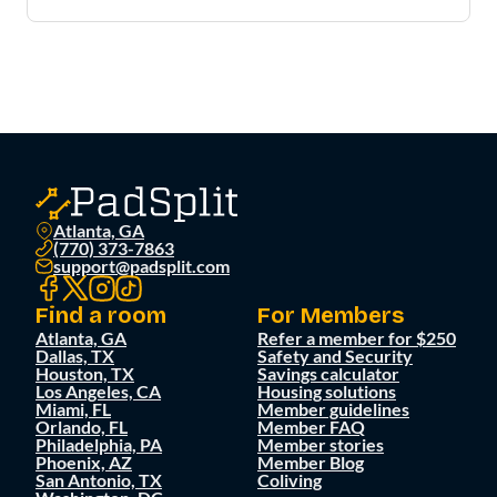
Atlanta, GA
(770) 373-7863
support@padsplit.com
Find a room
For Members
Atlanta, GA
Refer a member for $250
Dallas, TX
Safety and Security
Houston, TX
Savings calculator
Los Angeles, CA
Housing solutions
Miami, FL
Member guidelines
Orlando, FL
Member FAQ
Philadelphia, PA
Member stories
Phoenix, AZ
Member Blog
San Antonio, TX
Coliving