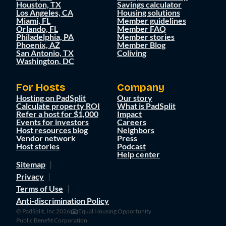
Houston, TX
Savings calculator
Los Angeles, CA
Housing solutions
Miami, FL
Member guidelines
Orlando, FL
Member FAQ
Philadelphia, PA
Member stories
Phoenix, AZ
Member Blog
San Antonio, TX
Coliving
Washington, DC
For Hosts
Company
Hosting on PadSplit
Our story
Calculate property ROI
What is PadSplit
Refer a host for $1,000
Impact
Events for investors
Careers
Host resources blog
Neighbors
Vendor network
Press
Host stories
Podcast
Help center
Sitemap
Privacy
Terms of Use
Anti-discrimination Policy
© PadSplit, Inc 2026
Equal Housing Opportunity
Public Benefit Corporation