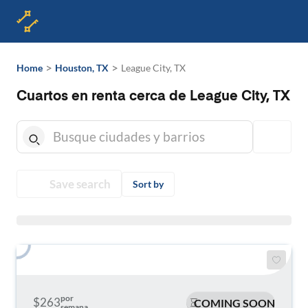
>
>
Home
Houston, TX
League City, TX
Cuartos en renta cerca de League City, TX
Save search
Sort by
por
$263
COMING SOON
semana