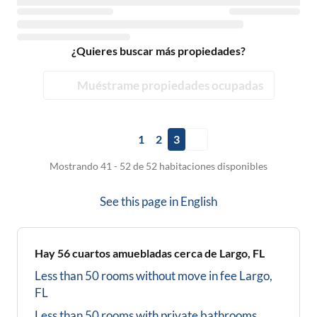
¿Quieres buscar más propiedades?
Muéstrame propiedades ocupadas
1
2
3
Mostrando 41 - 52 de 52 habitaciones disponibles
See this page in
English
Hay
56
cuartos amuebladas cerca de
Largo, FL
Less than 50 rooms without move in fee
Largo,
FL
Less than 50 rooms with private bathrooms