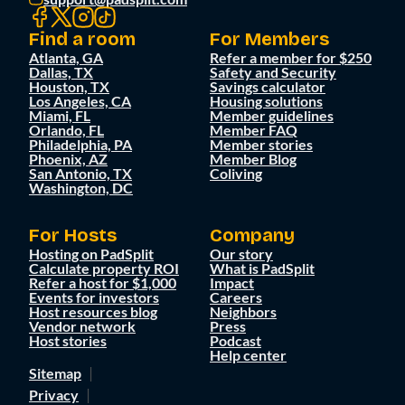
Find a room
For Members
Atlanta, GA
Refer a member for $250
Dallas, TX
Safety and Security
Houston, TX
Savings calculator
Los Angeles, CA
Housing solutions
Miami, FL
Member guidelines
Orlando, FL
Member FAQ
Philadelphia, PA
Member stories
Phoenix, AZ
Member Blog
San Antonio, TX
Coliving
Washington, DC
For Hosts
Company
Hosting on PadSplit
Our story
Calculate property ROI
What is PadSplit
Refer a host for $1,000
Impact
Events for investors
Careers
Host resources blog
Neighbors
Vendor network
Press
Host stories
Podcast
Help center
Sitemap
Privacy