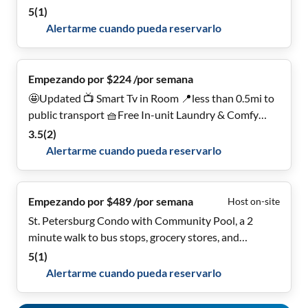
5
(
1
)
Alertarme cuando pueda reservarlo
Empezando por $224 /por semana
🤩Updated 📺 Smart Tv in Room 📍less than 0.5mi to
public transport 🧺Free In-unit Laundry & Comfy
Home❤️!
3.5
(
2
)
Alertarme cuando pueda reservarlo
Empezando por $489 /por semana
Host on-site
St. Petersburg Condo with Community Pool, a 2
minute walk to bus stops, grocery stores, and
restaurants
5
(
1
)
Alertarme cuando pueda reservarlo