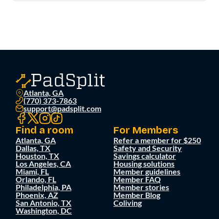
Atlanta, GA
(770) 373-7863
support@padsplit.com
Find a room
For Members
Atlanta, GA
Refer a member for $250
Dallas, TX
Safety and Security
Houston, TX
Savings calculator
Los Angeles, CA
Housing solutions
Miami, FL
Member guidelines
Orlando, FL
Member FAQ
Philadelphia, PA
Member stories
Phoenix, AZ
Member Blog
San Antonio, TX
Coliving
Washington, DC