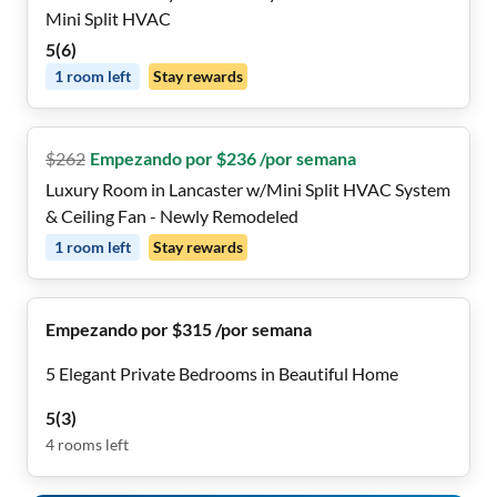
Mini Split HVAC
5
(
6
)
1
room
left
Stay rewards
$
262
Empezando por $236 /por semana
Luxury Room in Lancaster w/Mini Split HVAC System
& Ceiling Fan - Newly Remodeled
1
room
left
Stay rewards
Empezando por $315 /por semana
5 Elegant Private Bedrooms in Beautiful Home
5
(
3
)
4
rooms
left