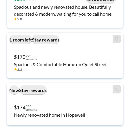
Spacious and newly renovated house. Beautifully
decorated & modern, waiting for you to call home.
★
5.0
1 room left
Stay rewards
por
$170
semana
Spacious & Comfortable Home on Quiet Street
★
3.3
New
Stay rewards
por
$174
semana
Newly renovated home in Hopewell