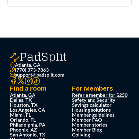
Atlanta, GA
(770) 373-7863
support@padsplit.com
Find a room
For Members
Atlanta, GA
Refer a member for $250
Dallas, TX
Safety and Security
Houston, TX
Savings calculator
Los Angeles, CA
Housing solutions
Miami, FL
Member guidelines
Orlando, FL
Member FAQ
Philadelphia, PA
Member stories
Phoenix, AZ
Member Blog
San Antonio, TX
Coliving