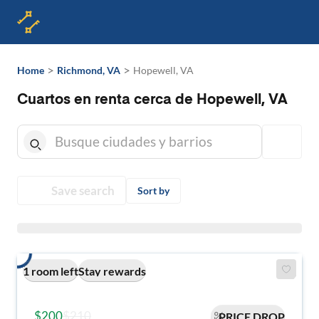
>
>
Home
Richmond, VA
Hopewell, VA
Cuartos en renta cerca de Hopewell, VA
Save search
Sort by
1 room left
Stay rewards
$200
$210
PRICE DROP