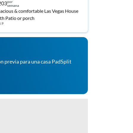
por
203
semana
acious & comfortable Las Vegas House
th Patio or porch
3.9
n previa para una casa PadSplit