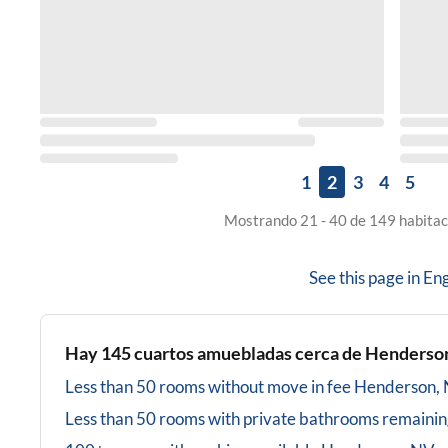
1
2
3
4
5
Mostrando 21 - 40 de 149 habitac
See this page in
Eng
Hay
145
cuartos amuebladas cerca de
Henderso
Less than 50 rooms without move in fee
Henderson,
Less than 50 rooms with private bathrooms
remainin