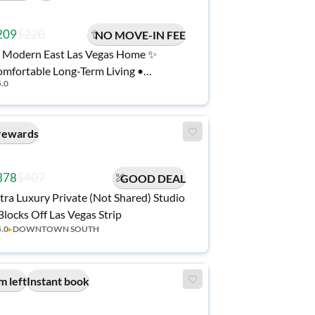
209
$220
NO MOVE-IN FEE
 Modern East Las Vegas Home ✨
mfortable Long-Term Living •
5.0
nutes to Henderson & Shopping •
ld Key Host
rewards
378
$407
GOOD DEAL
tra Luxury Private (Not Shared) Studio
Blocks Off Las Vegas Strip
5.0
▸
DOWNTOWN SOUTH
m left
Instant book