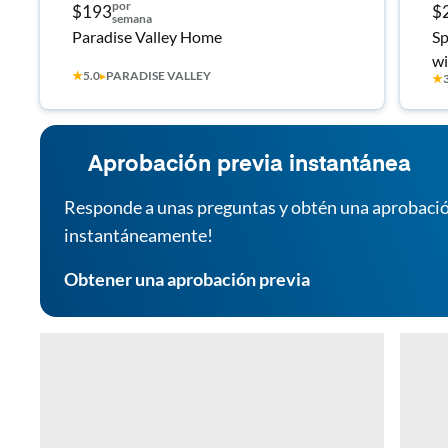
por
$193
$
semana
Paradise Valley Home
Sp
wi
★
5.0
▸
PARADISE VALLEY
★
Aprobación previa instantánea
Responde a unas preguntas y obtén una aprobació
instantáneamente!
Obtener una aprobación previa