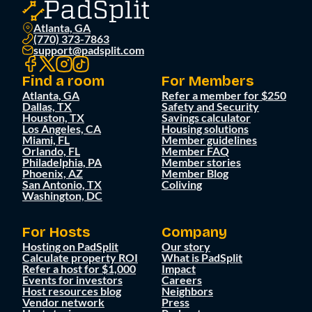
Atlanta, GA
(770) 373-7863
support@padsplit.com
Find a room
For Members
Atlanta, GA
Refer a member for $250
Dallas, TX
Safety and Security
Houston, TX
Savings calculator
Los Angeles, CA
Housing solutions
Miami, FL
Member guidelines
Orlando, FL
Member FAQ
Philadelphia, PA
Member stories
Phoenix, AZ
Member Blog
San Antonio, TX
Coliving
Washington, DC
For Hosts
Company
Hosting on PadSplit
Our story
Calculate property ROI
What is PadSplit
Refer a host for $1,000
Impact
Events for investors
Careers
Host resources blog
Neighbors
Vendor network
Press