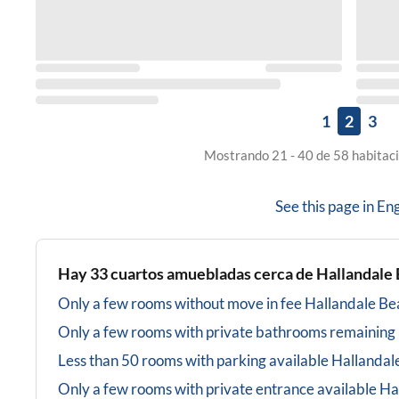
1
2
3
Mostrando 21 - 40 de 58 habitaci
See this page in
Eng
Hay
33
cuartos amuebladas cerca de
Hallandale 
Only a few rooms without move in fee
Hallandale Be
Only a few rooms with private bathrooms
remaining
Less than 50 rooms with parking available
Hallandal
Only a few rooms with private entrance available
Ha