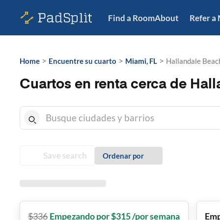
Find a Room
About
Refer a
>
>
>
Home
Encuentre su cuarto
Miami, FL
Hallandale Beach
Cuartos en renta cerca de Hal
Save search
Ordenar por
$
336
Empezando por $315 /por semana
Emp