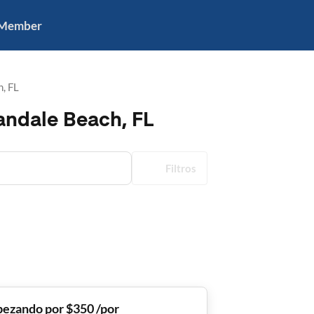
 Member
, FL
landale Beach, FL
Filtros
ezando por $350 /por