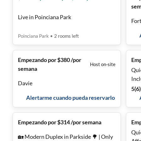
sem
Live in Poinciana Park
For
Poinciana Park
•
2
rooms
left
Empezando por $380 /por
Emp
Host on-site
semana
Qui
Inc
Davie
5
(
6
)
Alertarme cuando pueda reservarlo
Empezando por $314 /por semana
Emp
Qui
🏡 Modern Duplex in Parkside 🌳 | Only