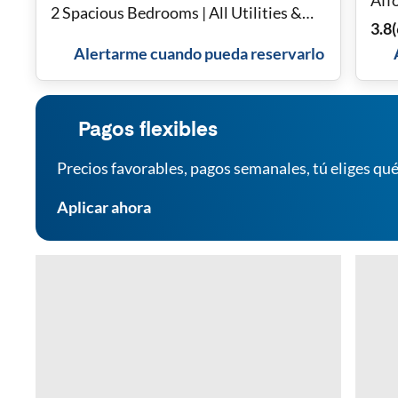
Aff
2 Spacious Bedrooms | All Utilities &
3.8
(
Fast WiFi ⚡ | Driveway Parking 🚗 | Top
Alertarme cuando pueda reservarlo
Rated Host ⭐
Pagos flexibles
Precios favorables, pagos semanales, tú eliges qué
Aplicar ahora