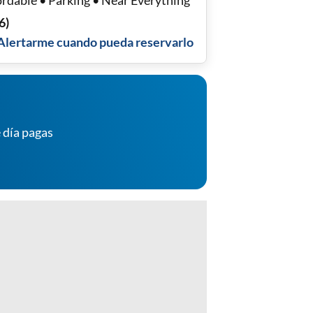
ordable • Parking • Near Everything
6
)
Alertarme cuando pueda reservarlo
 día pagas