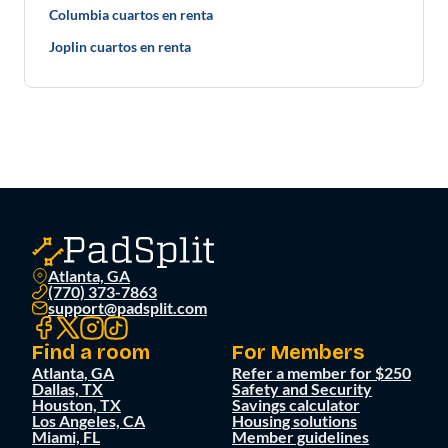
Columbia cuartos en renta
Joplin cuartos en renta
Atlanta, GA
(770) 373-7863
support@padsplit.com
Find a room
For Members
Atlanta, GA
Refer a member for $250
Dallas, TX
Safety and Security
Houston, TX
Savings calculator
Los Angeles, CA
Housing solutions
Miami, FL
Member guidelines