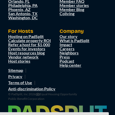
Orlando, FL
Member FAQ
Philadelphia, PA
Member stories
Phoenix, AZ
Member Blog
San Antonio, TX
Coliving
Washington, DC
For Hosts
Company
Hosting on PadSplit
Our story
Calculate property ROI
What is PadSplit
Refer a host for $1,000
Impact
Events for investors
Careers
Host resources blog
Neighbors
Vendor network
Press
Host stories
Podcast
Help center
Sitemap
Privacy
Terms of Use
Anti-discrimination Policy
© PadSplit, Inc 2026
Equal Housing Opportunity
Public Benefit Corporation