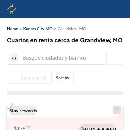
>
>
Home
Kansas City, MO
Grandview, MO
Cuartos en renta cerca de Grandview, MO
Save search
Sort by
Stay rewards
por
$178
FULLY BOOKED