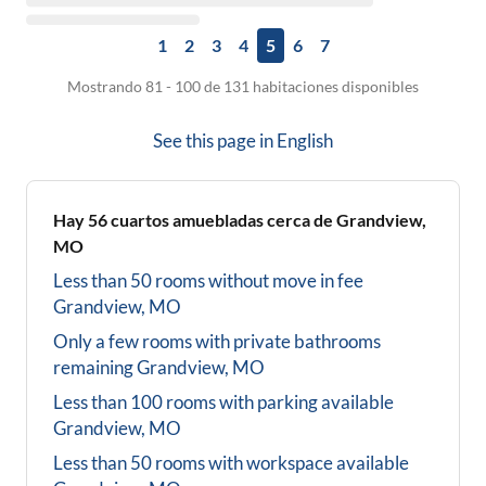
1
2
3
4
5
6
7
Mostrando 81 - 100 de 131 habitaciones disponibles
See this page in
English
Hay
56
cuartos amuebladas cerca de
Grandview,
MO
Less than 50 rooms without move in fee
Grandview, MO
Only a few rooms with private bathrooms
remaining
Grandview, MO
Less than 100 rooms with parking available
Grandview, MO
Less than 50 rooms with workspace available