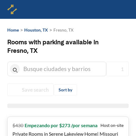
>
>
Home
Houston, TX
Fresno, TX
Rooms with parking available in
Fresno, TX
1
Save search
Sort by
$
430
Empezando por $273 /por semana
Host on-site
Private Rooms in Serene Lakeview Home| Missouri