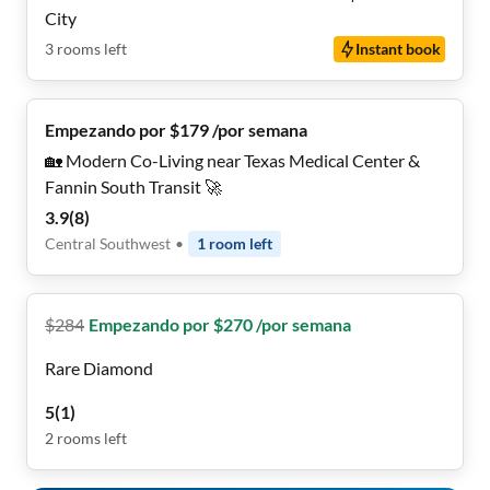
City
3
rooms
left
Instant book
Empezando por $179 /por semana
🏡 Modern Co-Living near Texas Medical Center &
Fannin South Transit 🚀
3.9
(
8
)
Central Southwest
•
1
room
left
$
284
Empezando por $270 /por semana
Rare Diamond
5
(
1
)
2
rooms
left