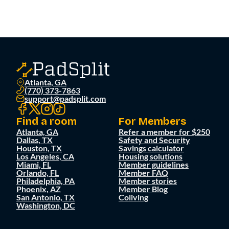
Atlanta, GA
(770) 373-7863
support@padsplit.com
Find a room
For Members
Atlanta, GA
Refer a member for $250
Dallas, TX
Safety and Security
Houston, TX
Savings calculator
Los Angeles, CA
Housing solutions
Miami, FL
Member guidelines
Orlando, FL
Member FAQ
Philadelphia, PA
Member stories
Phoenix, AZ
Member Blog
San Antonio, TX
Coliving
Washington, DC