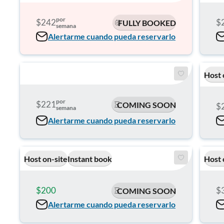
por
$242
$
FULLY BOOKED
semana
Alertarme cuando pueda reservarlo
Host 
por
$221
COMING SOON
$
semana
Alertarme cuando pueda reservarlo
Host on-site
Instant book
Host 
$200
$301
$
COMING SOON
Alertarme cuando pueda reservarlo