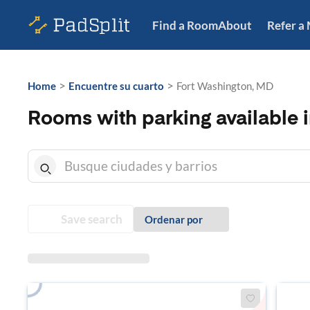
Find a Room
About
Refer a
>
>
Home
Encuentre su cuarto
Fort Washington, MD
Rooms with parking available 
Save search
Ordenar por