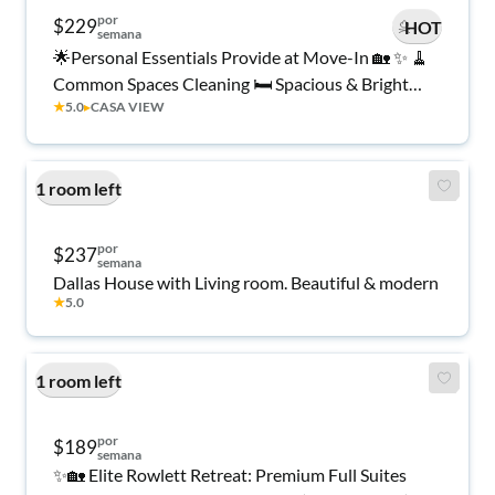
por
$229
HOT
semana
🌟Personal Essentials Provide at Move-In 🏡 ✨ 🧹
Common Spaces Cleaning 🛏️ Spacious & Bright
★
5.0
▸
CASA VIEW
Rooms 🚿 💻 High-Speed WiFi 🚗 Private Parking ⭐
Top Host in Casa View, Dallas
1 room left
por
$237
semana
Dallas House with Living room. Beautiful & modern
★
5.0
1 room left
por
$189
semana
✨🏡 Elite Rowlett Retreat: Premium Full Suites