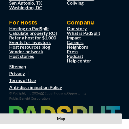
San Antonio, TX
Coliving
Washington, DC
For Hosts
Company
Hosting on PadSplit
Our story
Calculate property ROI
What is PadSplit
Refer a host for $1,000
Impact
Events for investors
Careers
Host resources blog
Neighbors
Vendor network
Press
Host stories
Podcast
Help center
Sitemap
Privacy
Terms of Use
Anti-discrimination Policy
© PadSplit, Inc 2026
Equal Housing Opportunity
Public Benefit Corporation
Map