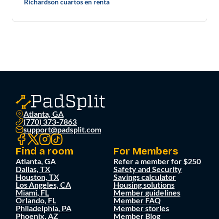
Richardson cuartos en renta
Atlanta, GA
(770) 373-7863
support@padsplit.com
Find a room
For Members
Atlanta, GA
Refer a member for $250
Dallas, TX
Safety and Security
Houston, TX
Savings calculator
Los Angeles, CA
Housing solutions
Miami, FL
Member guidelines
Orlando, FL
Member FAQ
Philadelphia, PA
Member stories
Phoenix, AZ
Member Blog