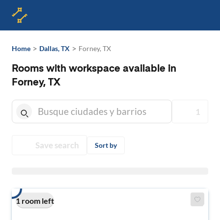
>
>
Home
Dallas, TX
Forney, TX
Rooms with workspace available in
Forney, TX
1
Save search
Sort by
1 room left