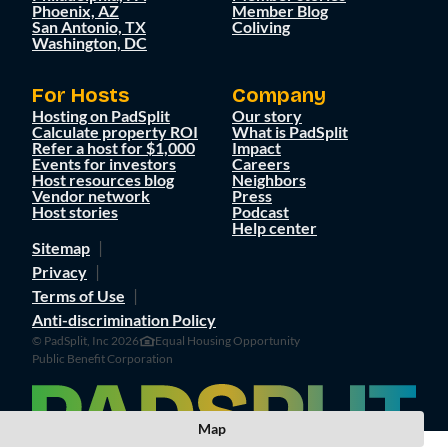
Phoenix, AZ
Member Blog
San Antonio, TX
Coliving
Washington, DC
For Hosts
Company
Hosting on PadSplit
Our story
Calculate property ROI
What is PadSplit
Refer a host for $1,000
Impact
Events for investors
Careers
Host resources blog
Neighbors
Vendor network
Press
Host stories
Podcast
Help center
Sitemap
Privacy
Terms of Use
Anti-discrimination Policy
© PadSplit, Inc 2026
Equal Housing Opportunity
Public Benefit Corporation
Map