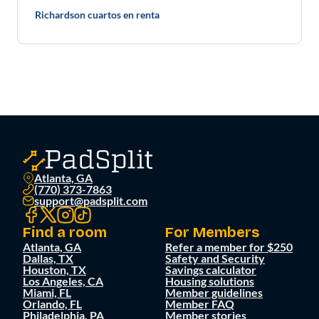
Richardson cuartos en renta
Atlanta, GA
(770) 373-7863
support@padsplit.com
Find a room
For Members
Atlanta, GA
Refer a member for $250
Dallas, TX
Safety and Security
Houston, TX
Savings calculator
Los Angeles, CA
Housing solutions
Miami, FL
Member guidelines
Orlando, FL
Member FAQ
Philadelphia, PA
Member stories