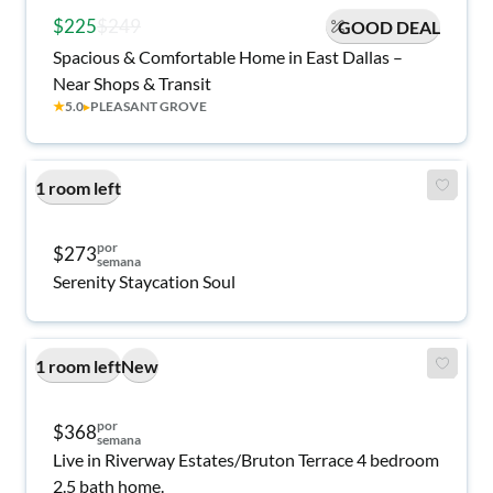
$225
$249
GOOD DEAL
Spacious & Comfortable Home in East Dallas –
Near Shops & Transit
★
5.0
▸
PLEASANT GROVE
1 room left
por
$273
semana
Serenity Staycation Soul
1 room left
New
por
$368
semana
Live in Riverway Estates/Bruton Terrace 4 bedroom
2.5 bath home.