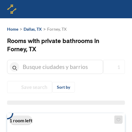
>
>
Home
Dallas, TX
Forney, TX
Rooms with private bathrooms in
Forney, TX
1
Save search
Sort by
1 room left