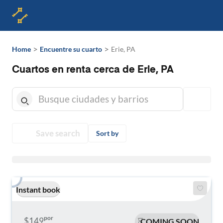
>
>
Home
Encuentre su cuarto
Erie, PA
Cuartos en renta cerca de Erie, PA
Save search
Sort by
Instant book
por
$149
COMING SOON