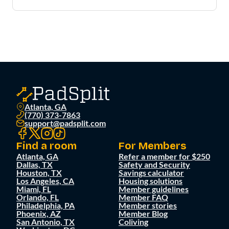
Atlanta, GA
(770) 373-7863
support@padsplit.com
Find a room
For Members
Atlanta, GA
Refer a member for $250
Dallas, TX
Safety and Security
Houston, TX
Savings calculator
Los Angeles, CA
Housing solutions
Miami, FL
Member guidelines
Orlando, FL
Member FAQ
Philadelphia, PA
Member stories
Phoenix, AZ
Member Blog
San Antonio, TX
Coliving