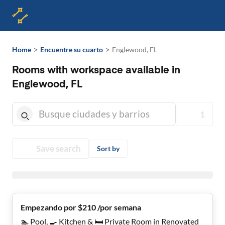
>
>
Home
Encuentre su cuarto
Englewood, FL
Rooms with workspace available in
Englewood, FL
1
Save search
Sort by
Empezando por $210 /por semana
🏊 Pool, 🍳 Kitchen & 🛏️ Private Room in Renovated