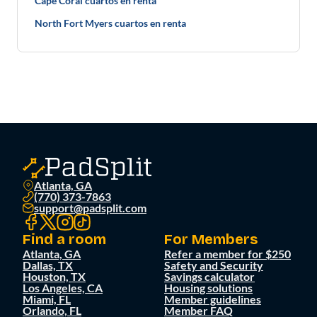
Cape Coral cuartos en renta
North Fort Myers cuartos en renta
Atlanta, GA
(770) 373-7863
support@padsplit.com
Find a room
For Members
Atlanta, GA
Refer a member for $250
Dallas, TX
Safety and Security
Houston, TX
Savings calculator
Los Angeles, CA
Housing solutions
Miami, FL
Member guidelines
Orlando, FL
Member FAQ