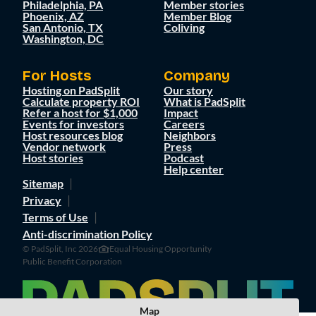
Philadelphia, PA
Member stories
Phoenix, AZ
Member Blog
San Antonio, TX
Coliving
Washington, DC
For Hosts
Company
Hosting on PadSplit
Our story
Calculate property ROI
What is PadSplit
Refer a host for $1,000
Impact
Events for investors
Careers
Host resources blog
Neighbors
Vendor network
Press
Host stories
Podcast
Help center
Sitemap
Privacy
Terms of Use
Anti-discrimination Policy
© PadSplit, Inc 2026
Equal Housing Opportunity
Public Benefit Corporation
Map