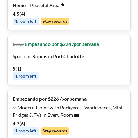
Home – Peaceful Area 🌳
4.5
(
4
)
1
room
left
Stay rewards
$
263
Empezando por $224 /por semana
Spacious Rooms in Port Charlotte
5
(
1
)
1
room
left
Empezando por $226 /por semana
✨ Modern Home with Backyard – Workspaces, Mini
Fridges & TVs in Every Room 🏡
4.7
(
6
)
1
room
left
Stay rewards