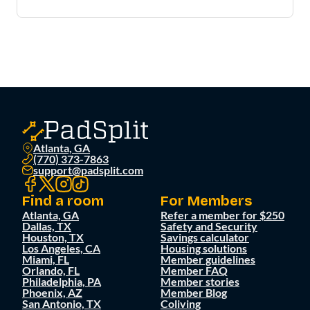
Atlanta, GA
(770) 373-7863
support@padsplit.com
Find a room
For Members
Atlanta, GA
Refer a member for $250
Dallas, TX
Safety and Security
Houston, TX
Savings calculator
Los Angeles, CA
Housing solutions
Miami, FL
Member guidelines
Orlando, FL
Member FAQ
Philadelphia, PA
Member stories
Phoenix, AZ
Member Blog
San Antonio, TX
Coliving