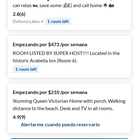
can relax 🛌, save some 💰💴 and call home 🌟 🏡
2.8
(
6
)
Deltona Lakes
•
1
room
left
Empezando por $473 /por semana
ROOM LISTED BY SUPER HOST!!!! Located in the
historic Arabella Inn (Room 6).
1
room
left
Empezando por $210 /por semana
Stunning Queen Victorian Home with porch. Walking
distance to the beach. Desk and TV in all rooms.
4.9
(
9
)
Alertarme cuando pueda reservarlo