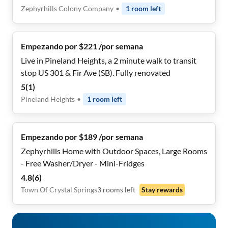
Zephyrhills Colony Company
•
1
room
left
Empezando por $221 /por semana
Live in Pineland Heights, a 2 minute walk to transit
stop US 301 & Fir Ave (SB). Fully renovated
5
(
1
)
Pineland Heights
•
1
room
left
Empezando por $189 /por semana
Zephyrhills Home with Outdoor Spaces, Large Rooms
- Free Washer/Dryer - Mini-Fridges
4.8
(
6
)
Town Of Crystal Springs
3
rooms
left
Stay rewards