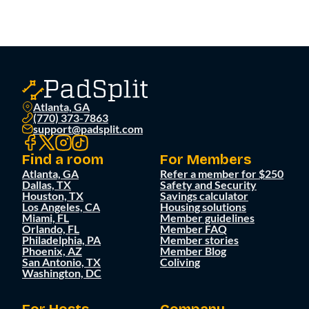
Atlanta, GA
(770) 373-7863
support@padsplit.com
Find a room
For Members
Atlanta, GA
Refer a member for $250
Dallas, TX
Safety and Security
Houston, TX
Savings calculator
Los Angeles, CA
Housing solutions
Miami, FL
Member guidelines
Orlando, FL
Member FAQ
Philadelphia, PA
Member stories
Phoenix, AZ
Member Blog
San Antonio, TX
Coliving
Washington, DC