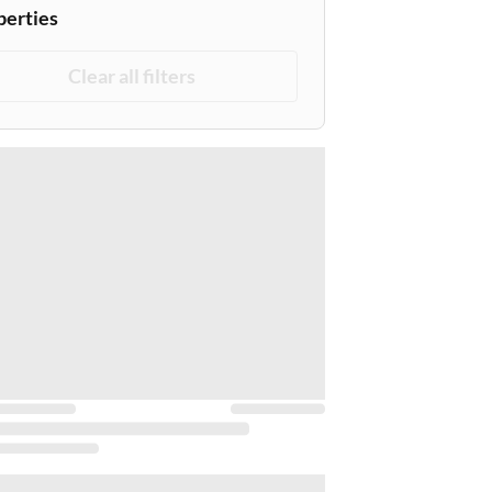
perties
Clear all filters