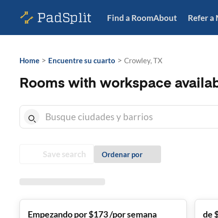
Find a Room
About
Refer a
>
>
Home
Encuentre su cuarto
Crowley, TX
Rooms with workspace availabl
Save search
Ordenar por
Empezando por $173 /por semana
de 