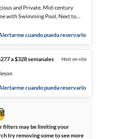
cious and Private, Mid-century
e with Swimming Pool, Next to
king Trails and Lake
Alertarme cuando pueda reservarlo
$277 a $328 semanales
Host on-site
leson
Alertarme cuando pueda reservarlo
 filters may be limiting your
rch try removing some to see more