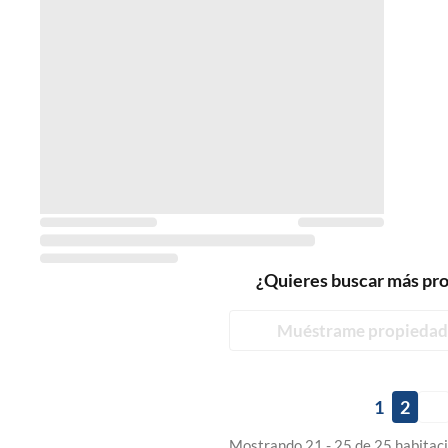
¿Quieres buscar más pr
Muéstrame propiedad
1
2
Mostrando 21 - 25 de 25 habitaci