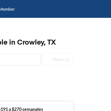
 Member
e in Crowley, TX
Filtros
(1)
$191 a $270 semanales