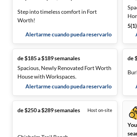
Spa
Step into timeless comfort in Fort
Hom
Worth!
Wal
5
(
1
)
Alertarme cuando pueda reservarlo
de $185 a $189 semanales
de 
Spacious, Newly Renovated Fort Worth
Bur
House with Workspaces.
Alertarme cuando pueda reservarlo
de $250 a $289 semanales
Host on-site
Your
sea
Chisholm Trail Ranch