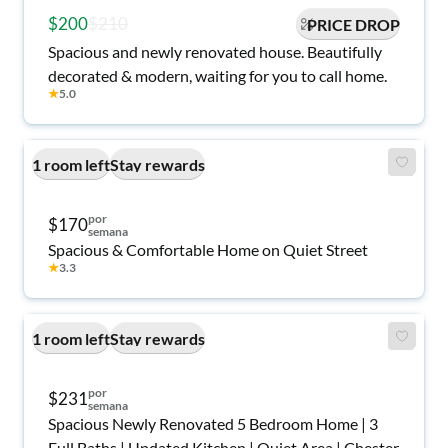
$200
$210
PRICE DROP
Spacious and newly renovated house. Beautifully
decorated & modern, waiting for you to call home.
★
5.0
1 room left
Stay rewards
por
$170
semana
Spacious & Comfortable Home on Quiet Street
★
3.3
1 room left
Stay rewards
por
$231
semana
Spacious Newly Renovated 5 Bedroom Home | 3
Full Baths | Updated Kitchen | Quiet Area | Chester