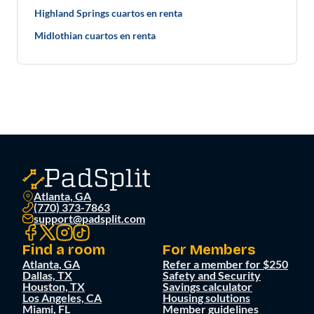
Highland Springs cuartos en renta
Midlothian cuartos en renta
Atlanta, GA
(770) 373-7863
support@padsplit.com
Find a room
For Members
Atlanta, GA
Refer a member for $250
Dallas, TX
Safety and Security
Houston, TX
Savings calculator
Los Angeles, CA
Housing solutions
Miami, FL
Member guidelines