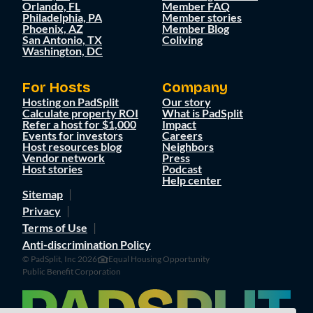
Orlando, FL
Member FAQ
Philadelphia, PA
Member stories
Phoenix, AZ
Member Blog
San Antonio, TX
Coliving
Washington, DC
For Hosts
Company
Hosting on PadSplit
Our story
Calculate property ROI
What is PadSplit
Refer a host for $1,000
Impact
Events for investors
Careers
Host resources blog
Neighbors
Vendor network
Press
Host stories
Podcast
Help center
Sitemap
Privacy
Terms of Use
Anti-discrimination Policy
© PadSplit, Inc 2026
Equal Housing Opportunity
Public Benefit Corporation