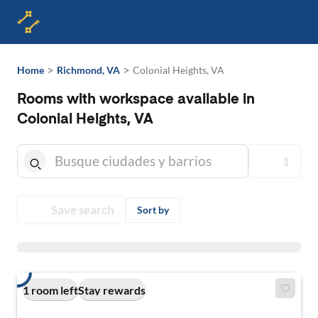
>
>
Home
Richmond, VA
Colonial Heights, VA
Rooms with workspace available in
Colonial Heights, VA
1
Save search
Sort by
1 room left
Stay rewards