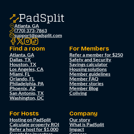
Atlanta, GA
(770) 373-7863
support@padsplit.com
Find a room
For Members
Atlanta, GA
Refer a member for $250
Dallas, TX
Safety and Security
Houston, TX
Savings calculator
Los Angeles, CA
Housing solutions
Miami, FL
Member guidelines
Orlando, FL
Member FAQ
Philadelphia, PA
Member stories
Phoenix, AZ
Member Blog
San Antonio, TX
Coliving
Washington, DC
For Hosts
Company
Hosting on PadSplit
Our story
Calculate property ROI
What is PadSplit
Refer a host for $1,000
Impact
Events for investors
Careers