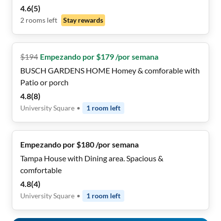
4.6
(
5
)
2
rooms
left
Stay rewards
$
194
Empezando por $179 /por semana
BUSCH GARDENS HOME Homey & comforable with
Patio or porch
4.8
(
8
)
University Square
•
1
room
left
Empezando por $180 /por semana
Tampa House with Dining area. Spacious &
comfortable
4.8
(
4
)
University Square
•
1
room
left