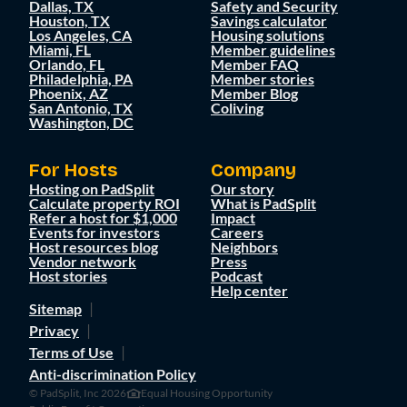
Dallas, TX
Safety and Security
Houston, TX
Savings calculator
Los Angeles, CA
Housing solutions
Miami, FL
Member guidelines
Orlando, FL
Member FAQ
Philadelphia, PA
Member stories
Phoenix, AZ
Member Blog
San Antonio, TX
Coliving
Washington, DC
For Hosts
Company
Hosting on PadSplit
Our story
Calculate property ROI
What is PadSplit
Refer a host for $1,000
Impact
Events for investors
Careers
Host resources blog
Neighbors
Vendor network
Press
Host stories
Podcast
Help center
Sitemap
Privacy
Terms of Use
Anti-discrimination Policy
© PadSplit, Inc 2026
Equal Housing Opportunity