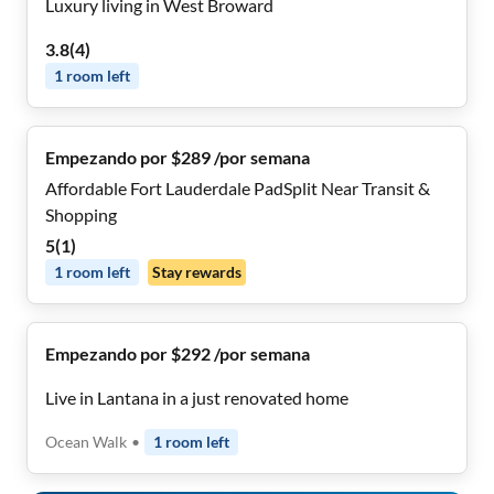
Luxury living in West Broward
3.8
(
4
)
1
room
left
Empezando por $289 /por semana
Affordable Fort Lauderdale PadSplit Near Transit &
Shopping
5
(
1
)
1
room
left
Stay rewards
Empezando por $292 /por semana
Live in Lantana in a just renovated home
Ocean Walk
•
1
room
left