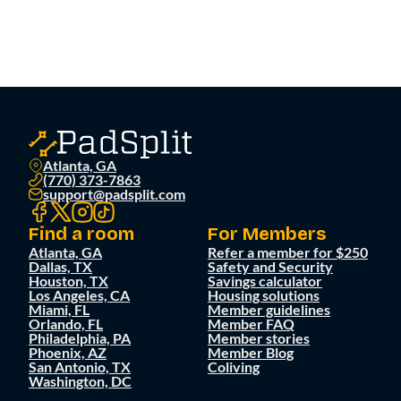
Atlanta, GA
(770) 373-7863
support@padsplit.com
Find a room
For Members
Atlanta, GA
Refer a member for $250
Dallas, TX
Safety and Security
Houston, TX
Savings calculator
Los Angeles, CA
Housing solutions
Miami, FL
Member guidelines
Orlando, FL
Member FAQ
Philadelphia, PA
Member stories
Phoenix, AZ
Member Blog
San Antonio, TX
Coliving
Washington, DC