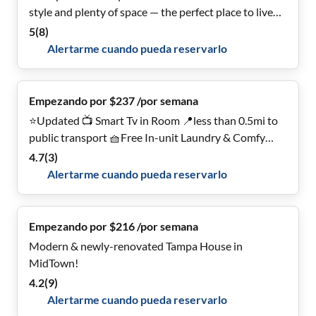
style and plenty of space — the perfect place to live
comfortably. 🏡
5
(
8
)
Alertarme cuando pueda reservarlo
Empezando por $237 /por semana
⭐️Updated 📺 Smart Tv in Room 📍less than 0.5mi to
public transport 🧺Free In-unit Laundry & Comfy
Home!
4.7
(
3
)
Alertarme cuando pueda reservarlo
Empezando por $216 /por semana
Modern & newly-renovated Tampa House in
MidTown!
4.2
(
9
)
Alertarme cuando pueda reservarlo