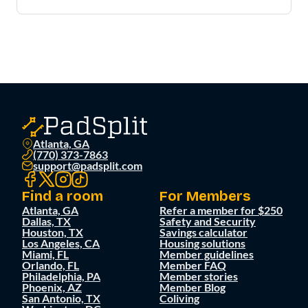
Atlanta, GA
(770) 373-7863
support@padsplit.com
Find a room
For Members
Atlanta, GA
Refer a member for $250
Dallas, TX
Safety and Security
Houston, TX
Savings calculator
Los Angeles, CA
Housing solutions
Miami, FL
Member guidelines
Orlando, FL
Member FAQ
Philadelphia, PA
Member stories
Phoenix, AZ
Member Blog
San Antonio, TX
Coliving