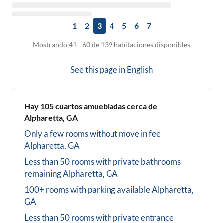
1
2
3
4
5
6
7
Mostrando 41 - 60 de 139 habitaciones disponibles
See this page in
English
Hay
105
cuartos amuebladas cerca de
Alpharetta, GA
Only a few rooms without move in fee
Alpharetta, GA
Less than 50 rooms with private bathrooms
remaining
Alpharetta, GA
100+ rooms with parking available
Alpharetta,
GA
Less than 50 rooms with private entrance