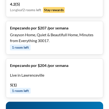
4.2
(
5
)
Longleaf
2
rooms
left
Stay rewards
Empezando por $207 /por semana
Grayson Home, Quiet & Beautifull Home, Minutes
from Everything 30017.
1
room
left
Empezando por $204 /por semana
Live in Lawrenceville
5
(
1
)
1
room
left