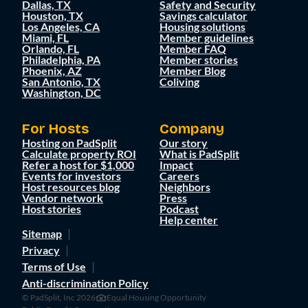
Dallas, TX
Safety and Security
Houston, TX
Savings calculator
Los Angeles, CA
Housing solutions
Miami, FL
Member guidelines
Orlando, FL
Member FAQ
Philadelphia, PA
Member stories
Phoenix, AZ
Member Blog
San Antonio, TX
Coliving
Washington, DC
For Hosts
Company
Hosting on PadSplit
Our story
Calculate property ROI
What is PadSplit
Refer a host for $1,000
Impact
Events for investors
Careers
Host resources blog
Neighbors
Vendor network
Press
Host stories
Podcast
Help center
Sitemap
Privacy
Terms of Use
Anti-discrimination Policy
© PadSplit, Inc 2026
Equal Housing Opportunity