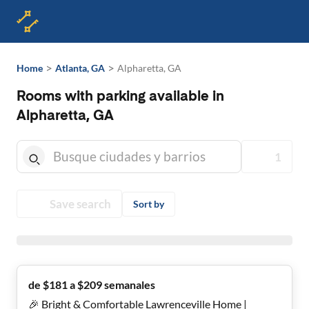
>
>
Home
Atlanta, GA
Alpharetta, GA
Rooms with parking available in
Alpharetta, GA
1
Save search
Sort by
de $181 a $209 semanales
🎉 Bright & Comfortable Lawrenceville Home |