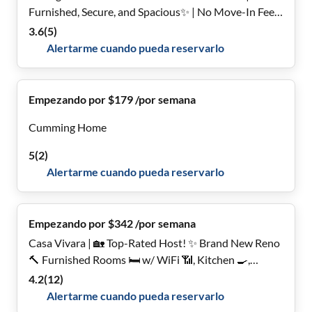
Furnished, Secure, and Spacious✨ | No Move-In Fee
✨, Free Wi-Fi 💲, Monthly Cleanings 🧹, Bus Stop 0.6
3.6
(
5
)
Mile Away 🚌, and Grocery Store 0.3 Miles Away 🍴
Alertarme cuando pueda reservarlo
Empezando por $179 /por semana
Cumming Home
5
(
2
)
Alertarme cuando pueda reservarlo
Empezando por $342 /por semana
Casa Vivara | 🏡 Top-Rated Host! ✨ Brand New Reno
🔨 Furnished Rooms 🛏 w/ WiFi 📶, Kitchen 🍳,
Laundry 🧺, Parking 🚗 & Private Baths 🛁 – Peaceful
4.2
(
12
)
Snellville 🏙 Secure 🔐, Stylish 🎨, Move-In Ready ✅**
Alertarme cuando pueda reservarlo