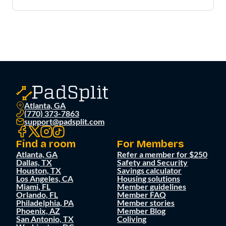
Atlanta, GA
(770) 373-7863
support@padsplit.com
Find a room
For Members
Atlanta, GA
Refer a member for $250
Dallas, TX
Safety and Security
Houston, TX
Savings calculator
Los Angeles, CA
Housing solutions
Miami, FL
Member guidelines
Orlando, FL
Member FAQ
Philadelphia, PA
Member stories
Phoenix, AZ
Member Blog
San Antonio, TX
Coliving