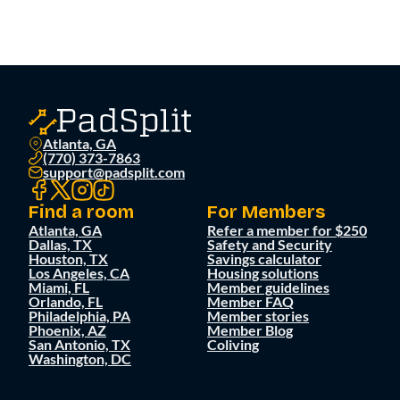
Atlanta, GA
(770) 373-7863
support@padsplit.com
Find a room
For Members
Atlanta, GA
Refer a member for $250
Dallas, TX
Safety and Security
Houston, TX
Savings calculator
Los Angeles, CA
Housing solutions
Miami, FL
Member guidelines
Orlando, FL
Member FAQ
Philadelphia, PA
Member stories
Phoenix, AZ
Member Blog
San Antonio, TX
Coliving
Washington, DC