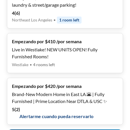
laundry & street/garage parking!
4
(
6
)
Northeast Los Angeles
•
1
room
left
Empezando por $410 /por semana
Live in Westlake! NEW UNITS OPEN! Fully
Furnished Rooms!
Westlake
•
4
rooms
left
Empezando por $420 /por semana
Brand-New Modern Home in East LA 🌇 | Fully
Furnished | Prime Location Near DTLA & USC ✨
5
(
2
)
Alertarme cuando pueda reservarlo