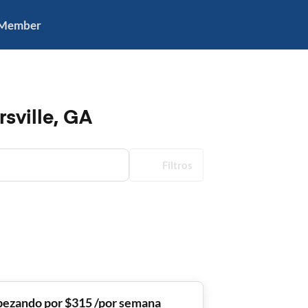
 Member
rsville, GA
Filtros
ezando por $315 /por semana