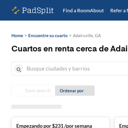
Find a Room
About
Refer a
>
>
Home
Encuentre su cuarto
Adairsville, GA
Cuartos en renta cerca de Adai
Save search
Ordenar por
Empezando por $231 /por semana
Emp