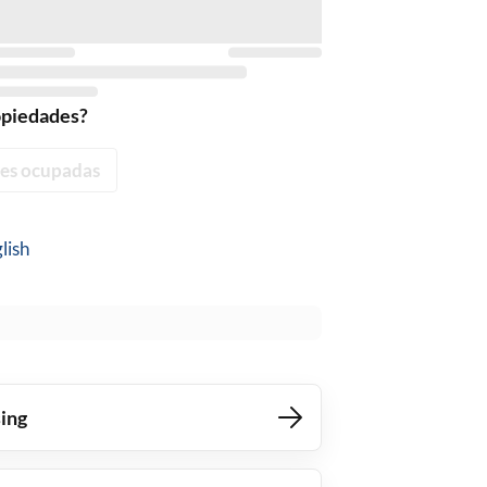
opiedades?
es ocupadas
lish
ing