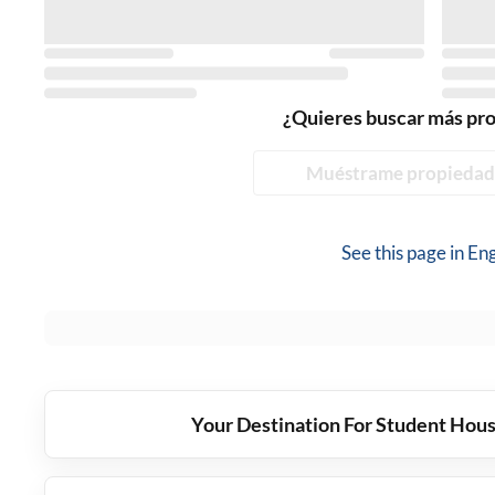
¿Quieres buscar más pr
Muéstrame propiedad
See this page in
Eng
Your Destination For Student Hous