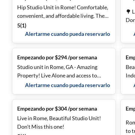
Hip Studio Unit in Rome! Comfortable,
🌳 L
convenient, and affordable living. These
Don
go FAST, Don't Miss
5
(
1
)
Alertarme cuando pueda reservarlo
Empezando por $294 /por semana
Emp
Studio unit in Rome, GA - Amazing
Bea
Property! Live Alone and access to
Ind
Hotel Amenities inc. Pool
Mis
Alertarme cuando pueda reservarlo
Empezando por $304 /por semana
Emp
Live in Rome, Beautiful Studio Unit!
Rom
Don't Miss this one!
to t