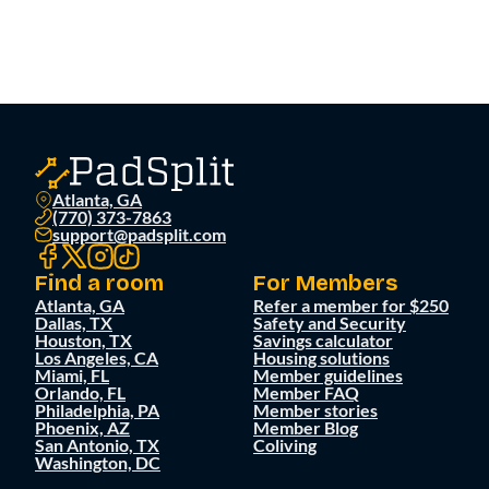
Atlanta, GA
(770) 373-7863
support@padsplit.com
Find a room
For Members
Atlanta, GA
Refer a member for $250
Dallas, TX
Safety and Security
Houston, TX
Savings calculator
Los Angeles, CA
Housing solutions
Miami, FL
Member guidelines
Orlando, FL
Member FAQ
Philadelphia, PA
Member stories
Phoenix, AZ
Member Blog
San Antonio, TX
Coliving
Washington, DC