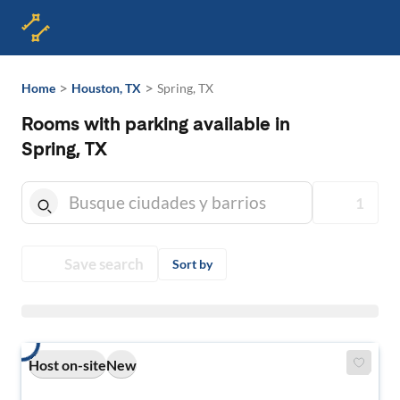
>
>
Home
Houston, TX
Spring, TX
Rooms with parking available in
Spring, TX
1
Save search
Sort by
Host on-site
New