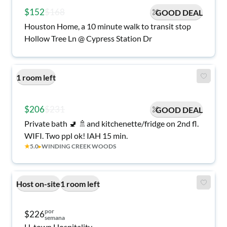
$152
$168
GOOD DEAL
Houston Home, a 10 minute walk to transit stop
Hollow Tree Ln @ Cypress Station Dr
1 room left
$206
$231
GOOD DEAL
Private bath 🚽 🚿and kitchenette/fridge on 2nd fl.
WIFI. Two ppl ok! IAH 15 min.
★
5.0
▸
WINDING CREEK WOODS
Host on-site
1 room left
por
$226
semana
H-town Hospitality