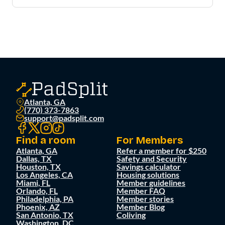
Atlanta, GA
(770) 373-7863
support@padsplit.com
Find a room
For Members
Atlanta, GA
Refer a member for $250
Dallas, TX
Safety and Security
Houston, TX
Savings calculator
Los Angeles, CA
Housing solutions
Miami, FL
Member guidelines
Orlando, FL
Member FAQ
Philadelphia, PA
Member stories
Phoenix, AZ
Member Blog
San Antonio, TX
Coliving
Washington, DC