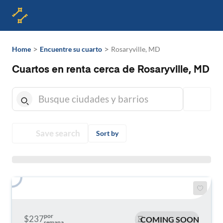
>
>
Home
Encuentre su cuarto
Rosaryville, MD
Cuartos en renta cerca de Rosaryville, MD
Save search
Sort by
por
$237
COMING SOON
semana