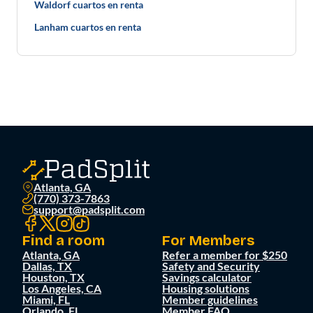
Waldorf cuartos en renta
Lanham cuartos en renta
Atlanta, GA
(770) 373-7863
support@padsplit.com
Find a room
For Members
Atlanta, GA
Refer a member for $250
Dallas, TX
Safety and Security
Houston, TX
Savings calculator
Los Angeles, CA
Housing solutions
Miami, FL
Member guidelines
Orlando, FL
Member FAQ