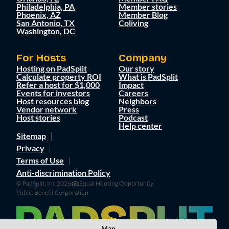
Philadelphia, PA
Member stories
Phoenix, AZ
Member Blog
San Antonio, TX
Coliving
Washington, DC
For Hosts
Company
Hosting on PadSplit
Our story
Calculate property ROI
What is PadSplit
Refer a host for $1,000
Impact
Events for investors
Careers
Host resources blog
Neighbors
Vendor network
Press
Host stories
Podcast
Help center
Sitemap
Privacy
Terms of Use
Anti-discrimination Policy
© PadSplit, Inc 2026
Equal Housing Opportunity
Public Benefit Corporation
Map