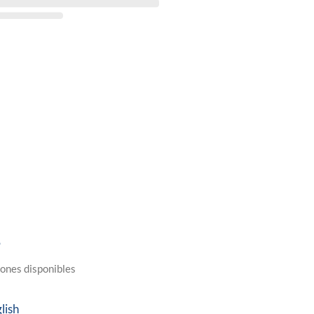
5
ones disponibles
lish