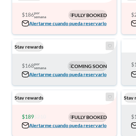
por
$186
$
FULLY BOOKED
semana
Alertarme cuando pueda reservarlo
Stay rewards
$
por
$168
COMING SOON
semana
Alertarme cuando pueda reservarlo
Stay rewards
Stay 
$189
$210
$
FULLY BOOKED
Alertarme cuando pueda reservarlo