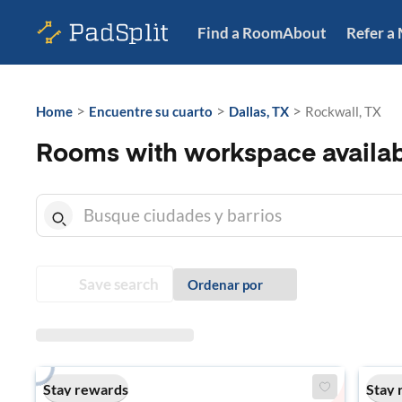
Find a Room
About
Refer a
>
>
>
Home
Encuentre su cuarto
Dallas, TX
Rockwall, TX
Rooms with workspace availab
Save search
Ordenar por
Stay rewards
Stay 