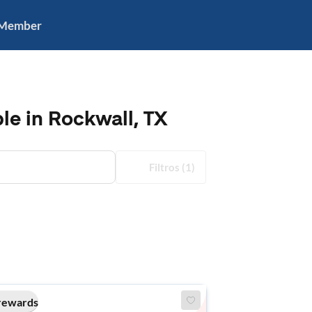
 Member
le in Rockwall, TX
Filtros
(1)
rewards