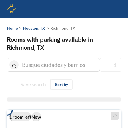
>
>
Home
Houston, TX
Richmond, TX
Rooms with parking available in
Richmond, TX
1
Save search
Sort by
1 room left
New