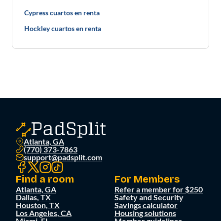
Cypress cuartos en renta
Hockley cuartos en renta
Atlanta, GA
(770) 373-7863
support@padsplit.com
Find a room
For Members
Atlanta, GA
Refer a member for $250
Dallas, TX
Safety and Security
Houston, TX
Savings calculator
Los Angeles, CA
Housing solutions
Miami, FL
Member guidelines