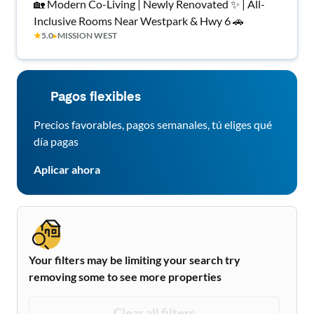
🏡 Modern Co-Living | Newly Renovated ✨ | All-
Inclusive Rooms Near Westpark & Hwy 6 🚗
★
5.0
▸
MISSION WEST
Pagos flexibles
Precios favorables, pagos semanales, tú eliges qué
día pagas
Aplicar ahora
Your filters may be limiting your search try
removing some to see more properties
Clear all filters