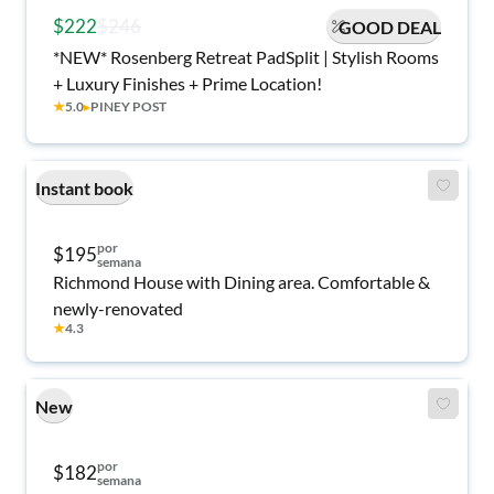
$222
$246
GOOD DEAL
*NEW* Rosenberg Retreat PadSplit | Stylish Rooms
+ Luxury Finishes + Prime Location!
★
5.0
▸
PINEY POST
Instant book
por
$195
semana
Richmond House with Dining area. Comfortable &
newly-renovated
★
4.3
New
por
$182
semana