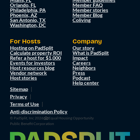
Orlando, FL
Member FAQ
Philadelphia, PA
Member stories
Phoenix, AZ
Member Blog
San Antonio, TX
Coliving
Washington, DC
For Hosts
Company
Hosting on PadSplit
Our story
Calculate property ROI
What is PadSplit
Refer a host for $1,000
Impact
Events for investors
Careers
Host resources blog
Neighbors
Vendor network
Press
Host stories
Podcast
Help center
Sitemap
Privacy
Terms of Use
Anti-discrimination Policy
© PadSplit, Inc 2026
Equal Housing Opportunity
Public Benefit Corporation