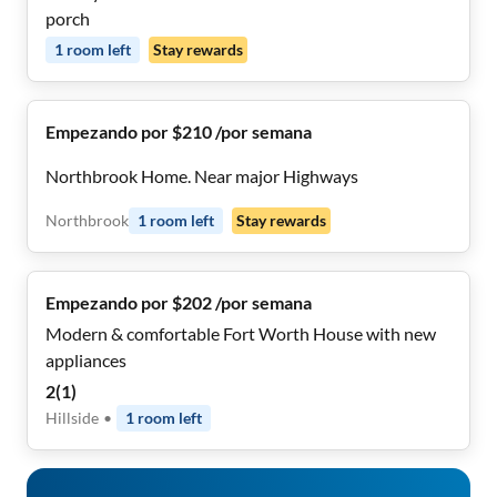
porch
1
room
left
Stay rewards
Empezando por $210 /por semana
Northbrook Home. Near major Highways
Northbrook
1
room
left
Stay rewards
Empezando por $202 /por semana
Modern & comfortable Fort Worth House with new
appliances
2
(
1
)
Hillside
•
1
room
left