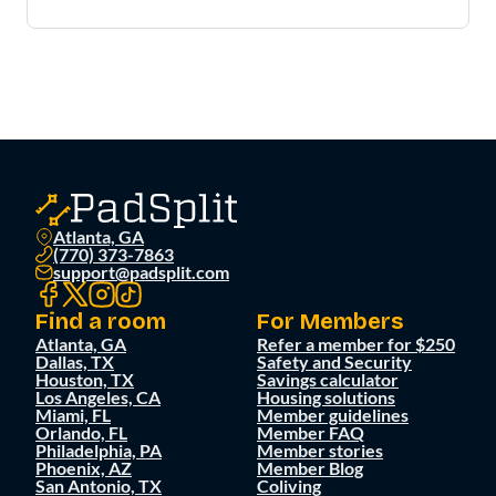
Atlanta, GA
(770) 373-7863
support@padsplit.com
Find a room
For Members
Atlanta, GA
Refer a member for $250
Dallas, TX
Safety and Security
Houston, TX
Savings calculator
Los Angeles, CA
Housing solutions
Miami, FL
Member guidelines
Orlando, FL
Member FAQ
Philadelphia, PA
Member stories
Phoenix, AZ
Member Blog
San Antonio, TX
Coliving