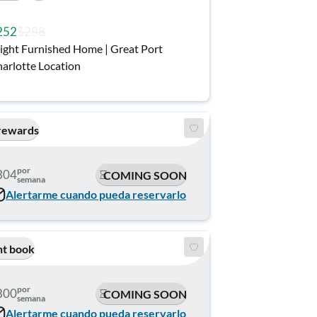
252
$288
ight Furnished Home | Great Port
arlotte Location
rewards
por
304
COMING SOON
semana
Alertarme cuando pueda reservarlo
nt book
por
800
COMING SOON
semana
Alertarme cuando pueda reservarlo