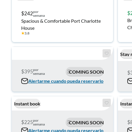
por
$
$242
semana
Br
Spacious & Comfortable Port Charlotte
Ch
House
★
3.8
Stay 
por
$395
COMING SOON
$
semana
Alertarme cuando pueda reservarlo
Instant book
Insta
por
$225
$
COMING SOON
semana
Alertarme cuando pueda reservarlo