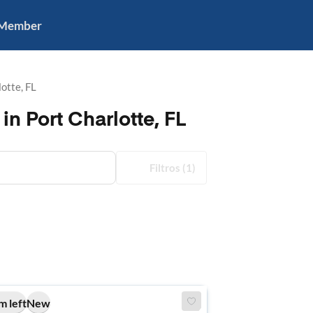
 Member
otte, FL
n Port Charlotte, FL
Filtros
(1)
m left
New