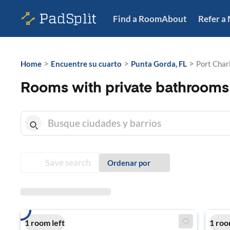
Find a Room
About
Refer a
>
>
>
Home
Encuentre su cuarto
Punta Gorda, FL
Port Charl
Rooms with private bathrooms i
Save search
Ordenar por
1 room left
1 roo