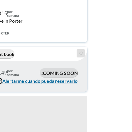
por
315
semana
ve in Porter
RTER
nt book
por
149
COMING SOON
semana
Alertarme cuando pueda reservarlo