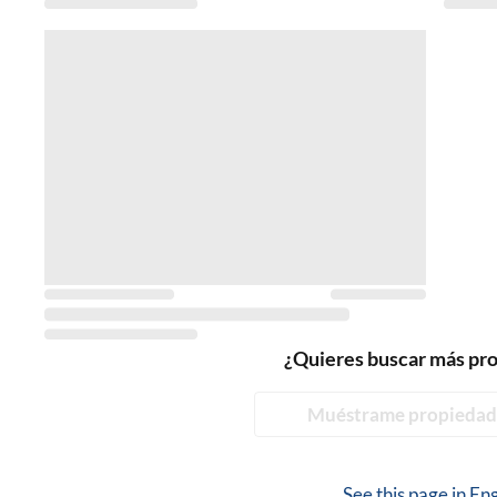
¿Quieres buscar más pr
Muéstrame propiedad
See this page in
Eng