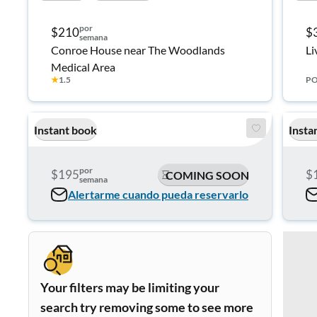
por
$210
$
semana
Conroe House near The Woodlands
Li
Medical Area
★
1.5
PO
Instant book
Insta
por
$195
$
COMING SOON
semana
Alertarme cuando pueda reservarlo
Your filters may be limiting your
search try removing some to see more