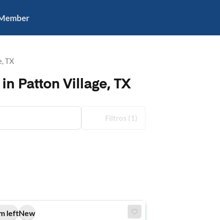
 Member
e, TX
n Patton Village, TX
Filtros
(1)
m left
New