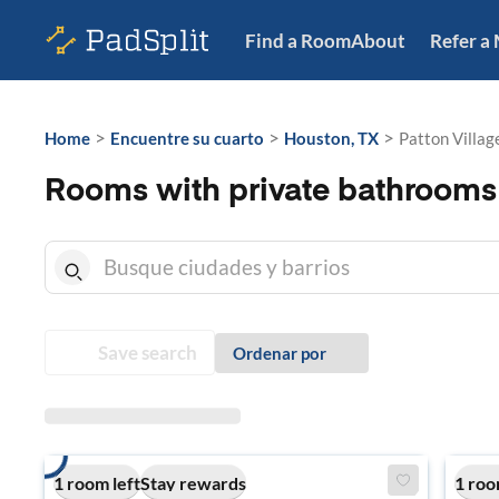
Find a Room
About
Refer a
>
>
>
Home
Encuentre su cuarto
Houston, TX
Patton Villag
Rooms with private bathrooms i
Save search
Ordenar por
1 room left
Stay rewards
1 roo