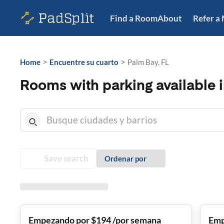
Find a Room
About
Refer a
>
>
Home
Encuentre su cuarto
Palm Bay, FL
Rooms with parking available i
Save search
Ordenar por
Empezando por $194 /por semana
Emp