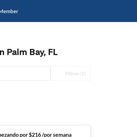
 Member
n Palm Bay, FL
Filtros
(1)
ezando por $216 /por semana