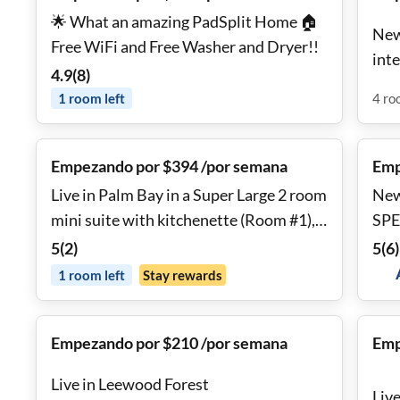
🌟 What an amazing PadSplit Home 🏠
New
Free WiFi and Free Washer and Dryer!!
inte
4.9
(
8
)
1
room
left
4
ro
Empezando por $394 /por semana
Emp
Live in Palm Bay in a Super Large 2 room
New
mini suite with kitchenette (Room #1),
SPE
or an extra-large Master suite (#2)
5
(
2
)
5
(
6
)
1
room
left
Stay rewards
Empezando por $210 /por semana
Emp
Live in Leewood Forest
Live