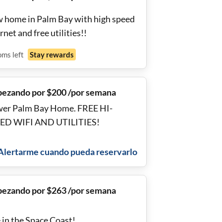
 home in Palm Bay with high speed
rnet and free utilities!!
oms
left
Stay rewards
ezando por $200 /por semana
er Palm Bay Home. FREE HI-
ED WIFI AND UTILITIES!
Alertarme cuando pueda reservarlo
ezando por $263 /por semana
 in the Space Coast!