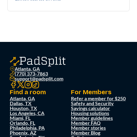
Atlanta, GA
(770) 373-7863
support@padsplit.com
Find a room
For Members
Atlanta, GA
Refer a member for $250
Dallas, TX
Safety and Security
Houston, TX
Savings calculator
Los Angeles, CA
Housing solutions
Miami, FL
Member guidelines
Orlando, FL
Member FAQ
Philadelphia, PA
Member stories
Phoenix, AZ
Member Blog