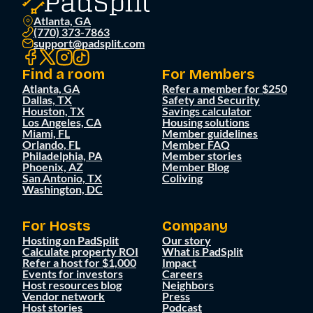
Atlanta, GA
(770) 373-7863
support@padsplit.com
Find a room
For Members
Atlanta, GA
Refer a member for $250
Dallas, TX
Safety and Security
Houston, TX
Savings calculator
Los Angeles, CA
Housing solutions
Miami, FL
Member guidelines
Orlando, FL
Member FAQ
Philadelphia, PA
Member stories
Phoenix, AZ
Member Blog
San Antonio, TX
Coliving
Washington, DC
For Hosts
Company
Hosting on PadSplit
Our story
Calculate property ROI
What is PadSplit
Refer a host for $1,000
Impact
Events for investors
Careers
Host resources blog
Neighbors
Vendor network
Press
Host stories
Podcast