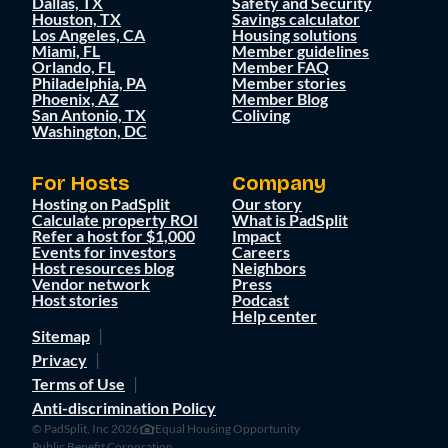
Dallas, TX
Safety and Security
Houston, TX
Savings calculator
Los Angeles, CA
Housing solutions
Miami, FL
Member guidelines
Orlando, FL
Member FAQ
Philadelphia, PA
Member stories
Phoenix, AZ
Member Blog
San Antonio, TX
Coliving
Washington, DC
For Hosts
Company
Hosting on PadSplit
Our story
Calculate property ROI
What is PadSplit
Refer a host for $1,000
Impact
Events for investors
Careers
Host resources blog
Neighbors
Vendor network
Press
Host stories
Podcast
Help center
Sitemap
Privacy
Terms of Use
Anti-discrimination Policy
© PadSplit, Inc 2026
Equal Housing Opportunity
Public Benefit Corporation