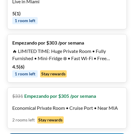
Live in Miami
5
(
1
)
1
room
left
Empezando por $303 /por semana
🔥 LIMITED TIME: Huge Private Room • Fully
Furnished • Mini-Fridge ❄️ • Fast Wi-Fi • Free
Laundry • Safe, Quiet, Modern Home • Move In
4.5
(
6
)
Today 🚚
1
room
left
Stay rewards
$
331
Empezando por $305 /por semana
Economical Private Room • Cruise Port • Near MIA
2
rooms
left
Stay rewards