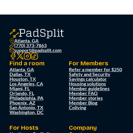
Atlanta, GA
(770) 373-7863
support@padsplit.com
Find a room
For Members
Atlanta, GA
Refer a member for $250
Dallas, TX
Safety and Security
Houston, TX
Savings calculator
Los Angeles, CA
Housing solutions
Miami, FL
Member guidelines
Orlando, FL
Member FAQ
Philadelphia, PA
Member stories
Phoenix, AZ
Member Blog
San Antonio, TX
Coliving
Washington, DC
For Hosts
Company