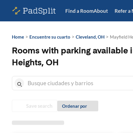
Find a Room
About
Refer a
>
>
>
Home
Encuentre su cuarto
Cleveland, OH
Mayfield H
Rooms with parking available i
Heights, OH
Save search
Ordenar por