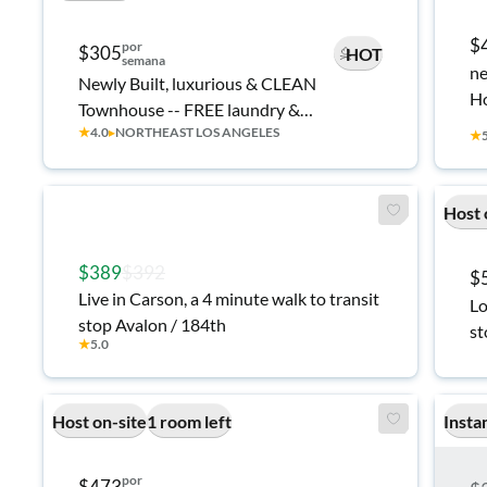
$
por
$305
HOT
semana
ne
Newly Built, luxurious & CLEAN
H
Townhouse -- FREE laundry &
★
4.0
▸
NORTHEAST LOS ANGELES
street/garage parking!
★
Host 
$389
$392
$
Live in Carson, a 4 minute walk to transit
Lo
stop Avalon / 184th
st
★
5.0
(
Host on-site
1 room left
Insta
por
$473