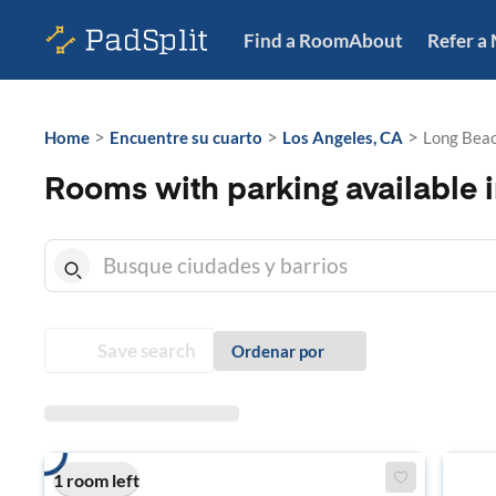
Find a Room
About
Refer a
>
>
>
Home
Encuentre su cuarto
Los Angeles, CA
Long Beac
Rooms with parking available 
Save search
Ordenar por
1 room left