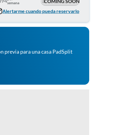
394
COMING SOON
semana
Alertarme cuando pueda reservarlo
n previa para una casa PadSplit