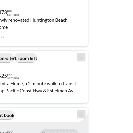
por
473
semana
wly renovated Huntington Beach
ome
5.0
on-site
1 room left
por
525
semana
mita Home, a 2 minute walk to transit
op Pacific Coast Hwy & Eshelman Ave
Westbound)
nt book
por