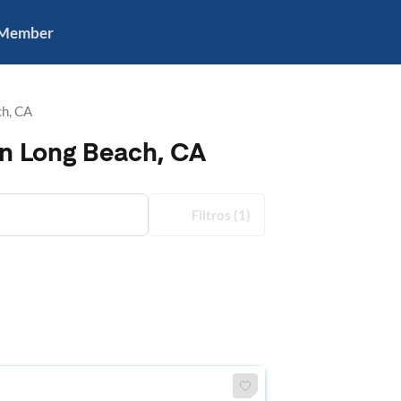
 Member
h, CA
in Long Beach, CA
Filtros
(1)