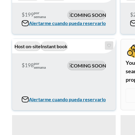
por
$199
$
COMING SOON
semana
Alertarme cuando pueda reservarlo
Host on-site
Instant book
Your
por
$198
COMING SOON
semana
sea
pro
Alertarme cuando pueda reservarlo