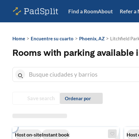
Find a Room
About
Refer a
>
>
>
Home
Encuentre su cuarto
Phoenix, AZ
Litchfield Par
Rooms with parking available in
Save search
Ordenar por
Host on-site
Instant book
Host 