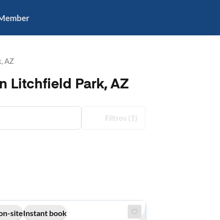
 Member
k, AZ
 Litchfield Park, AZ
Filtros
(1)
on-site
Instant book