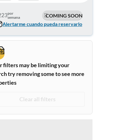
por
223
COMING SOON
semana
Alertarme cuando pueda reservarlo
 filters may be limiting your
rch try removing some to see more
perties
Clear all filters