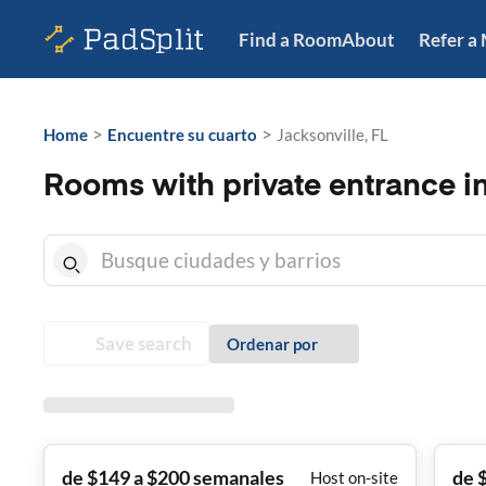
Find a Room
About
Refer a
>
>
Home
Encuentre su cuarto
Jacksonville, FL
Rooms with private entrance in
Save search
Ordenar por
de $149 a $200 semanales
de 
Host on-site