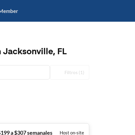
 Member
 Jacksonville, FL
Filtros
(1)
$199 a $307 semanales
Host on-site