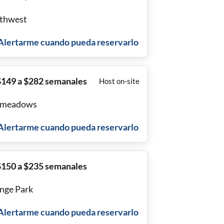
thwest
Alertarme cuando pueda reservarlo
$149 a $282 semanales
Host on-site
ymeadows
Alertarme cuando pueda reservarlo
$150 a $235 semanales
nge Park
Alertarme cuando pueda reservarlo