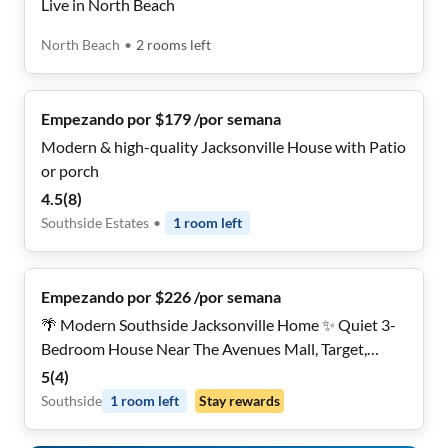
Live in North Beach
North Beach
•
2
rooms
left
Empezando por $179 /por semana
Modern & high-quality Jacksonville House with Patio
or porch
4.5
(
8
)
Southside Estates
•
1
room
left
Empezando por $226 /por semana
🌴 Modern Southside Jacksonville Home ✨ Quiet 3-
Bedroom House Near The Avenues Mall, Target,
Restaurants & Everyday Conveniences
5
(
4
)
Southside
1
room
left
Stay rewards