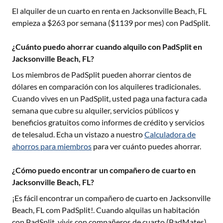
El alquiler de un cuarto en renta en
Jacksonville Beach, FL
empieza a $
263
por semana ($
1139
por mes) con PadSplit.
¿Cuánto puedo ahorrar cuando alquilo con PadSplit en
Jacksonville Beach, FL?
Los miembros de PadSplit pueden ahorrar cientos de
dólares en comparación con los alquileres tradicionales.
Cuando vives en un PadSplit, usted paga una factura cada
semana que cubre su alquiler, servicios públicos y
beneficios gratuitos como informes de crédito y servicios
de telesalud. Echa un vistazo a nuestro
Calculadora de
ahorros para miembros
para ver cuánto puedes ahorrar.
¿Cómo puedo encontrar un compañero de cuarto en
Jacksonville Beach, FL?
¡Es fácil encontrar un compañero de cuarto en
Jacksonville
Beach, FL
com PadSplit!. Cuando alquilas un habitación
con PadSplit, vivis con compañeros de cuarto (PadMates)