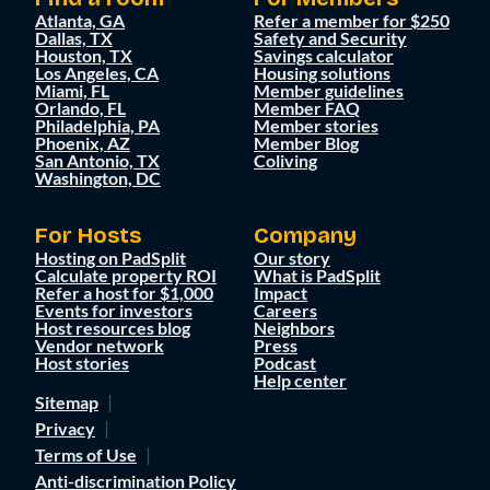
Atlanta, GA
Refer a member for $250
Dallas, TX
Safety and Security
Houston, TX
Savings calculator
Los Angeles, CA
Housing solutions
Miami, FL
Member guidelines
Orlando, FL
Member FAQ
Philadelphia, PA
Member stories
Phoenix, AZ
Member Blog
San Antonio, TX
Coliving
Washington, DC
For Hosts
Company
Hosting on PadSplit
Our story
Calculate property ROI
What is PadSplit
Refer a host for $1,000
Impact
Events for investors
Careers
Host resources blog
Neighbors
Vendor network
Press
Host stories
Podcast
Help center
Sitemap
Privacy
Terms of Use
Anti-discrimination Policy